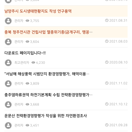
관리자
3,864
남양주시 도시생태현황지도 작성 연구용역
2021.08.31
관리자
3,755
충북 청주전시관 건립사업 멸종위기종(금개구리, 맹꽁이)…
2021.08.03
관리자
3,604
다운로드 페이지입니다~!!
2020.08.10
최고관리자
4,230
"서남해 해상풍력 시범단지 환경영향평가, 해역이용협의,…
2021.11.02
관리자
3,809
충주댐하류권역 하천기본계획 수립 전략환경영향평가 용역
2021.10.12
관리자
3,668
운문산 전략환경영향평가 작성을 위한 자연환경조사
2021.09.28
관리자
3,451