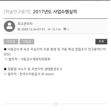
[학술연구용역]
2017년도 사업수행실적
최고관리자
2020.12.24 07:51
10,145
0
이전글
다음글
목록
■ 낙동강수계 녹조 우심지역 조류 발생 및 거동 특성 정밀조사 연구용역(1차
년도)
○ 발주처 : 낙동강수계관리위원회
■ 장흥댐 저수지 및 주변지역 생태환경조사
○ 발주처 : 한국수자원공사 (K-water