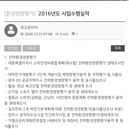
[환경영향평가]
2016년도 사업수행실적
최고관리자
2020.12.23 07:08
8,492
0
이전글
다음글
목록
1. 전략환경영향평가
- 세종특별자치시 소하천정비종합계획(재수립) 전략환경영향평가 생태조사연
구
- 대덕연구개발특구 2단계 개발사업 제영향평가용역 중 전략평가 동,식물상
- 광주 00 공공주택지구 전략환경영향평가 용역 중 동식물상조사
- 월곶~판교 복선전철 전략환경영향평가 중 생태계 조사
- 곤지암 스포츠 밸리 전략환경영향평가 용역 중 생태계조사
- 철원군 소하천(김화읍, 근남면, 서면)정비 종합계획 전략환경영향평가 용역
중 생태계조사
- 길곡천외 2개 하천기본계획에 따른 전략환경영향평가[동식물상조사 부문]
- 양주시 광적하수도시설 민간투자사업 중 전략환경영향평가(생태계조사)
- 가평군관리계획변경결정 (세분6차 및 재정비) 전략환경영향평가용역 중 동
식물조사